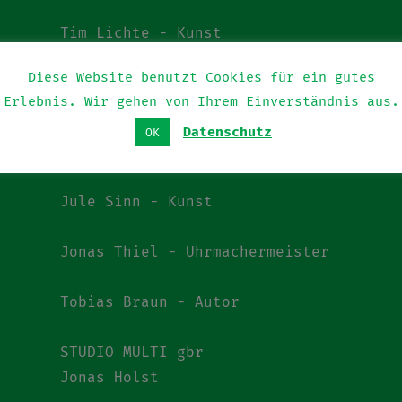
Tim Lichte - Kunst
n
Diese Website benutzt Cookies für ein gutes
Laura Polimeni - Kunst
Erlebnis. Wir gehen von Ihrem Einverständnis aus.
Datenschutz
Emilio Franco - Kunst
OK
Michael Müller - Kunst
Jule Sinn - Kunst
Jonas Thiel - Uhrmachermeister
Tobias Braun - Autor
STUDIO MULTI gbr
Jonas Holst